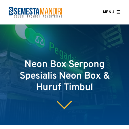
Skip
to
MENU
content
HOME
ABOUT US
Neon Box Serpong
OUR SERVICES
Spesialis Neon Box &
GALLERY
Huruf Timbul
CONTACT US
BLOG