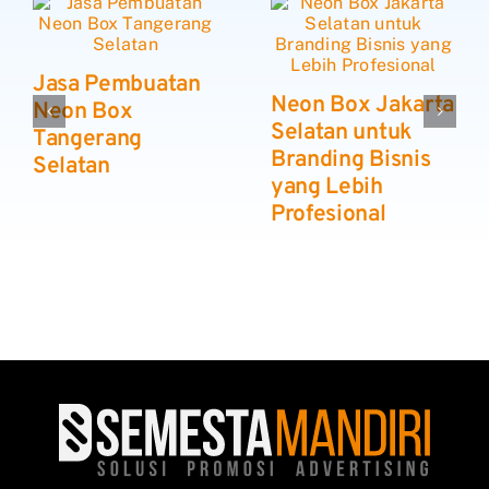
Jasa Pembuatan
Neon Box Jakarta
Neon Box
Selatan untuk
Tangerang
Branding Bisnis
Selatan
yang Lebih
Profesional