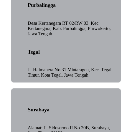
Purbalingga
Desa Kertanegara RT 02/RW 03, Kec.
Kertanegara, Kab. Purbalingga, Purwokerto,
Jawa Tengah.
Tegal
Jl. Halmahera No.31 Mintaragen, Kec. Tegal
Timur, Kota Tegal, Jawa Tengah.
Surabaya
Alamat: Jl. Sidosermo II No.20B, Surabaya,