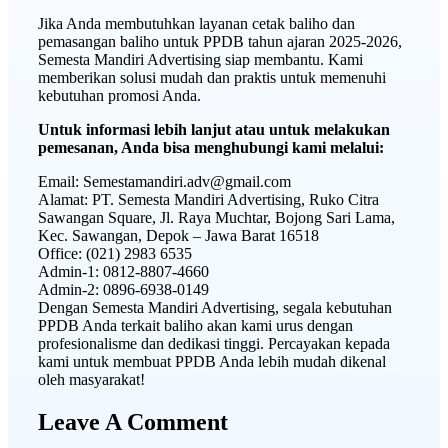
Jika Anda membutuhkan layanan cetak baliho dan
pemasangan baliho untuk PPDB tahun ajaran 2025-2026,
Semesta Mandiri Advertising siap membantu. Kami
memberikan solusi mudah dan praktis untuk memenuhi
kebutuhan promosi Anda.
Untuk informasi lebih lanjut atau untuk melakukan
pemesanan, Anda bisa menghubungi kami melalui:
Email: Semestamandiri.adv@gmail.com
Alamat: PT. Semesta Mandiri Advertising, Ruko Citra
Sawangan Square, Jl. Raya Muchtar, Bojong Sari Lama,
Kec. Sawangan, Depok – Jawa Barat 16518
Office: (021) 2983 6535
Admin-1: 0812-8807-4660
Admin-2: 0896-6938-0149
Dengan Semesta Mandiri Advertising, segala kebutuhan
PPDB Anda terkait baliho akan kami urus dengan
profesionalisme dan dedikasi tinggi. Percayakan kepada
kami untuk membuat PPDB Anda lebih mudah dikenal
oleh masyarakat!
Leave A Comment