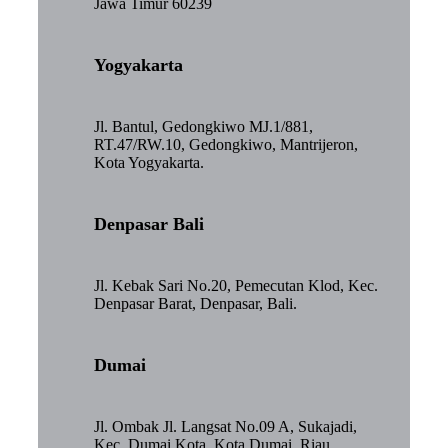
Jawa Timur 60239
Yogyakarta
Jl. Bantul, Gedongkiwo MJ.1/881,
RT.47/RW.10, Gedongkiwo, Mantrijeron,
Kota Yogyakarta.
Denpasar Bali
Jl. Kebak Sari No.20, Pemecutan Klod, Kec.
Denpasar Barat, Denpasar, Bali.
Dumai
Jl. Ombak Jl. Langsat No.09 A, Sukajadi,
Kec. Dumai Kota, Kota Dumai, Riau.