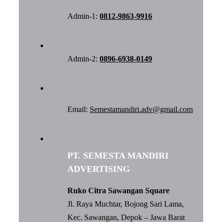
Admin-1:
0812-9863-9916
Admin-2:
0896-6938-0149
Email:
Semestamandiri.adv@gmail.com
PT. SEMESTA MANDIRI
ADVERTISING
Ruko Citra Sawangan Square
Jl. Raya Muchtar, Bojong Sari Lama,
Kec. Sawangan, Depok – Jawa Barat