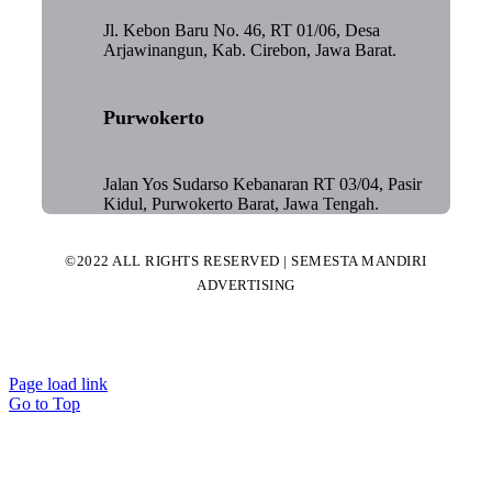
Jl. Kebon Baru No. 46, RT 01/06, Desa
Arjawinangun, Kab. Cirebon, Jawa Barat.
Purwokerto
Jalan Yos Sudarso Kebanaran RT 03/04, Pasir
Kidul, Purwokerto Barat, Jawa Tengah.
©2022 ALL RIGHTS RESERVED | SEMESTA MANDIRI
ADVERTISING
Page load link
Go to Top