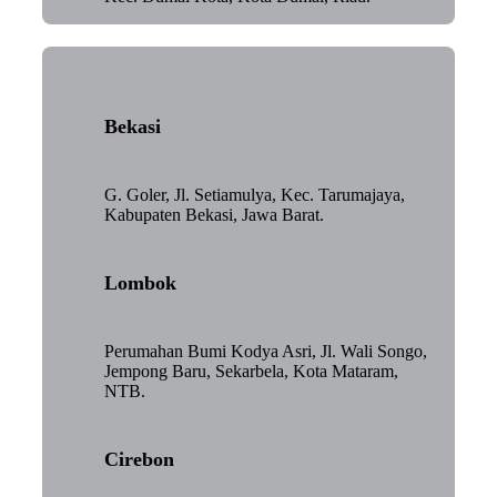
Bekasi
G. Goler, Jl. Setiamulya, Kec. Tarumajaya,
Kabupaten Bekasi, Jawa Barat.
Lombok
Perumahan Bumi Kodya Asri, Jl. Wali Songo,
Jempong Baru, Sekarbela, Kota Mataram,
NTB.
Cirebon