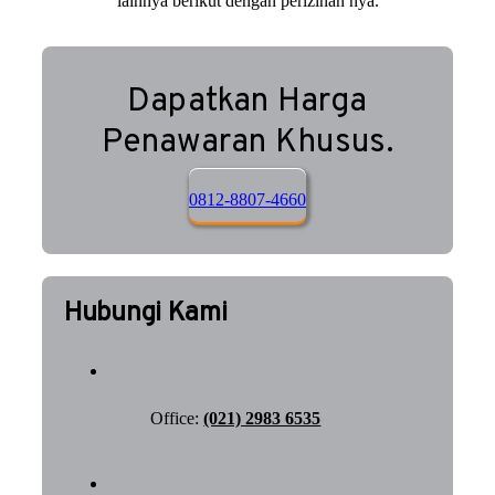
lainnya berikut dengan perizinan nya.
Dapatkan Harga
Penawaran Khusus.
0812-8807-4660
Hubungi Kami
Office:
(021) 2983 6535