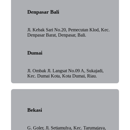
Denpasar Bali
Jl. Kebak Sari No.20, Pemecutan Klod, Kec.
Denpasar Barat, Denpasar, Bali.
Dumai
Jl. Ombak Jl. Langsat No.09 A, Sukajadi,
Kec. Dumai Kota, Kota Dumai, Riau.
Bekasi
G. Goler, Jl. Setiamulya, Kec. Tarumajaya,