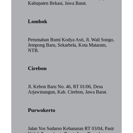
Kabupaten Bekasi, Jawa Barat.
Lombok
Perumahan Bumi Kodya Asri, Jl. Wali Songo,
Jempong Baru, Sekarbela, Kota Mataram,
NTB.
Cirebon
Jl. Kebon Baru No. 46, RT 01/06, Desa
Arjawinangun, Kab. Cirebon, Jawa Barat.
Purwokerto
Jalan Yos Sudarso Kebanaran RT 03/04, Pasir