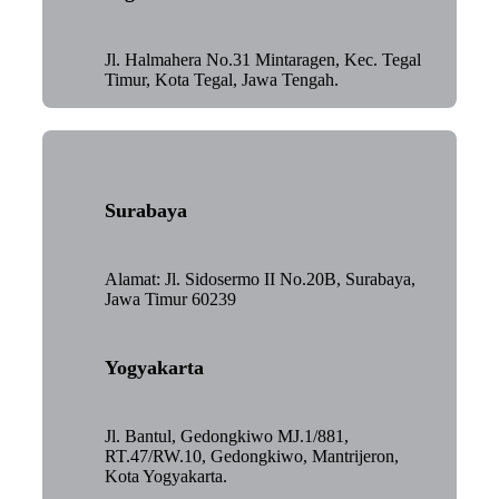
Jl. Halmahera No.31 Mintaragen, Kec. Tegal
Timur, Kota Tegal, Jawa Tengah.
Surabaya
Alamat: Jl. Sidosermo II No.20B, Surabaya,
Jawa Timur 60239
Yogyakarta
Jl. Bantul, Gedongkiwo MJ.1/881,
RT.47/RW.10, Gedongkiwo, Mantrijeron,
Kota Yogyakarta.