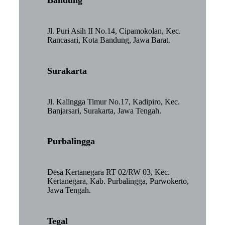
Jl. Puri Asih II No.14, Cipamokolan, Kec.
Rancasari, Kota Bandung, Jawa Barat.
Surakarta
Jl. Kalingga Timur No.17, Kadipiro, Kec.
Banjarsari, Surakarta, Jawa Tengah.
Purbalingga
Desa Kertanegara RT 02/RW 03, Kec.
Kertanegara, Kab. Purbalingga, Purwokerto,
Jawa Tengah.
Tegal