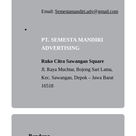
Email:
Semestamandiri.adv@gmail.com
PT. SEMESTA MANDIRI
ADVERTISING
Ruko Citra Sawangan Square
Jl. Raya Muchtar, Bojong Sari Lama,
Kec. Sawangan, Depok – Jawa Barat
16518
Bandung