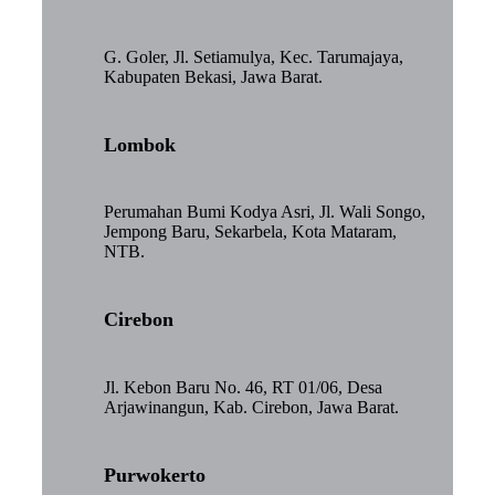
G. Goler, Jl. Setiamulya, Kec. Tarumajaya,
Kabupaten Bekasi, Jawa Barat.
Lombok
Perumahan Bumi Kodya Asri, Jl. Wali Songo,
Jempong Baru, Sekarbela, Kota Mataram,
NTB.
Cirebon
Jl. Kebon Baru No. 46, RT 01/06, Desa
Arjawinangun, Kab. Cirebon, Jawa Barat.
Purwokerto