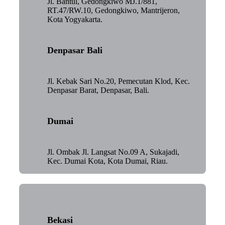
Jl. Bantul, Gedongkiwo MJ.1/881,
RT.47/RW.10, Gedongkiwo, Mantrijeron,
Kota Yogyakarta.
Denpasar Bali
Jl. Kebak Sari No.20, Pemecutan Klod, Kec.
Denpasar Barat, Denpasar, Bali.
Dumai
Jl. Ombak Jl. Langsat No.09 A, Sukajadi,
Kec. Dumai Kota, Kota Dumai, Riau.
Bekasi