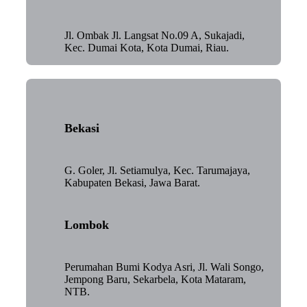
Jl. Ombak Jl. Langsat No.09 A, Sukajadi,
Kec. Dumai Kota, Kota Dumai, Riau.
Bekasi
G. Goler, Jl. Setiamulya, Kec. Tarumajaya,
Kabupaten Bekasi, Jawa Barat.
Lombok
Perumahan Bumi Kodya Asri, Jl. Wali Songo,
Jempong Baru, Sekarbela, Kota Mataram,
NTB.