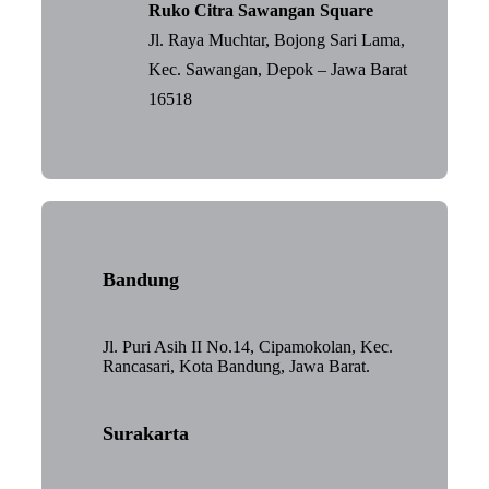
Ruko Citra Sawangan Square
Jl. Raya Muchtar, Bojong Sari Lama,
Kec. Sawangan, Depok – Jawa Barat
16518
Bandung
Jl. Puri Asih II No.14, Cipamokolan, Kec.
Rancasari, Kota Bandung, Jawa Barat.
Surakarta