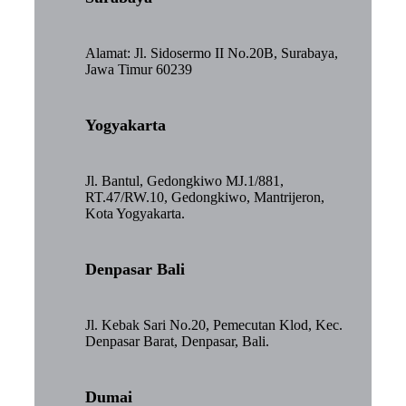
Alamat: Jl. Sidosermo II No.20B, Surabaya,
Jawa Timur 60239
Yogyakarta
Jl. Bantul, Gedongkiwo MJ.1/881,
RT.47/RW.10, Gedongkiwo, Mantrijeron,
Kota Yogyakarta.
Denpasar Bali
Jl. Kebak Sari No.20, Pemecutan Klod, Kec.
Denpasar Barat, Denpasar, Bali.
Dumai