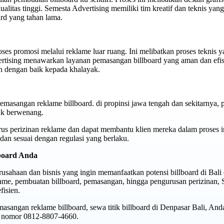
alitas tinggi. Semesta Advertising memiliki tim kreatif dan teknis ya
ard yang tahan lama.
ses promosi melalui reklame luar ruang. Ini melibatkan proses teknis
ertising menawarkan layanan pemasangan billboard yang aman dan efis
n dengan baik kepada khalayak.
masangan reklame billboard. di propinsi jawa tengah dan sekitarnya, pe
hak berwenang.
s perizinan reklame dan dapat membantu klien mereka dalam proses in
an sesuai dengan regulasi yang berlaku.
lboard Anda
usahaan dan bisnis yang ingin memanfaatkan potensi billboard di Bali 
lame, pembuatan billboard, pemasangan, hingga pengurusan perizinan,
isien.
masangan reklame billboard, sewa titik billboard di Denpasar Bali, And
i nomor 0812-8807-4660.