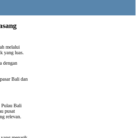
Pasang
ah melalui
ak yang luas.
ma dengan
pasar Bali dan
 Pulau Bali
au pusat
ng relevan.
s yang menarik,