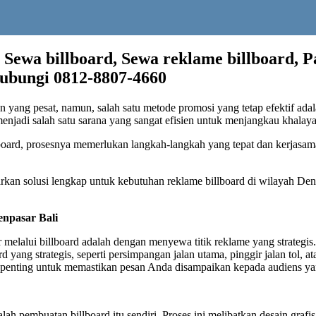
, Sewa billboard, Sewa reklame billboard, 
hubungi 0812-8807-4660
n yang pesat, namun, salah satu metode promosi yang tetap efektif adal
menjadi salah satu sarana yang sangat efisien untuk menjangkau khalay
lboard, prosesnya memerlukan langkah-langkah yang tepat dan kerjasa
kan solusi lengkap untuk kebutuhan reklame billboard di wilayah Den
enpasar Bali
elalui billboard adalah dengan menyewa titik reklame yang strategis.
yang strategis, seperti persimpangan jalan utama, pinggir jalan tol, at
at penting untuk memastikan pesan Anda disampaikan kepada audiens ya
lah pembuatan billboard itu sendiri. Proses ini melibatkan desain grafi