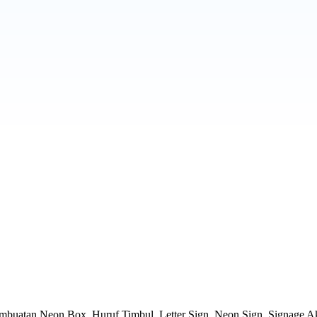
embuatan Neon Box,
Huruf Timbul
, Letter Sign, Neon Sign, Signage Ak