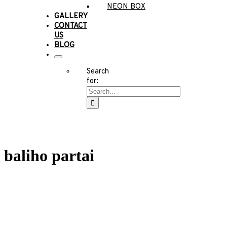
NEON BOX
GALLERY
CONTACT
US
BLOG
Search
for:
baliho partai