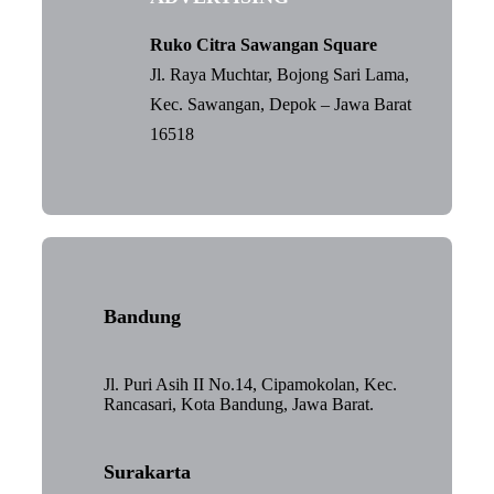
Ruko Citra Sawangan Square
Jl. Raya Muchtar, Bojong Sari Lama,
Kec. Sawangan, Depok – Jawa Barat
16518
Bandung
Jl. Puri Asih II No.14, Cipamokolan, Kec.
Rancasari, Kota Bandung, Jawa Barat.
Surakarta