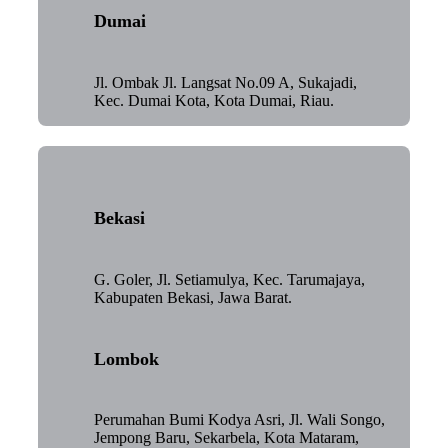
Dumai
Jl. Ombak Jl. Langsat No.09 A, Sukajadi,
Kec. Dumai Kota, Kota Dumai, Riau.
Bekasi
G. Goler, Jl. Setiamulya, Kec. Tarumajaya,
Kabupaten Bekasi, Jawa Barat.
Lombok
Perumahan Bumi Kodya Asri, Jl. Wali Songo,
Jempong Baru, Sekarbela, Kota Mataram,