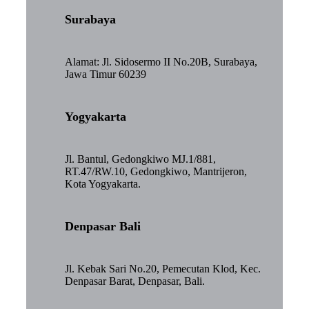
Surabaya
Alamat: Jl. Sidosermo II No.20B, Surabaya,
Jawa Timur 60239
Yogyakarta
Jl. Bantul, Gedongkiwo MJ.1/881,
RT.47/RW.10, Gedongkiwo, Mantrijeron,
Kota Yogyakarta.
Denpasar Bali
Jl. Kebak Sari No.20, Pemecutan Klod, Kec.
Denpasar Barat, Denpasar, Bali.