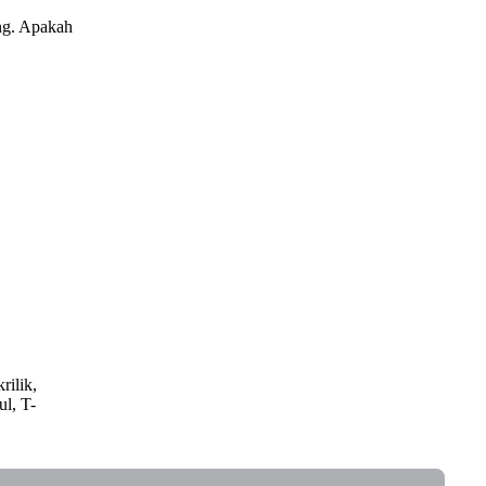
ing. Apakah
rilik,
ul, T-