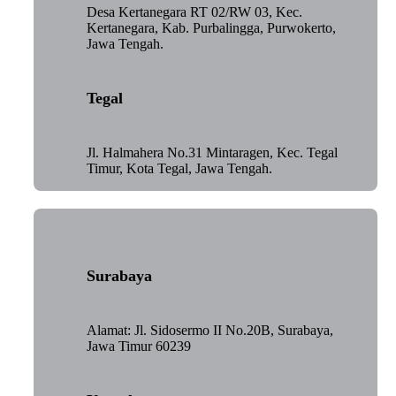
Desa Kertanegara RT 02/RW 03, Kec.
Kertanegara, Kab. Purbalingga, Purwokerto,
Jawa Tengah.
Tegal
Jl. Halmahera No.31 Mintaragen, Kec. Tegal
Timur, Kota Tegal, Jawa Tengah.
Surabaya
Alamat: Jl. Sidosermo II No.20B, Surabaya,
Jawa Timur 60239