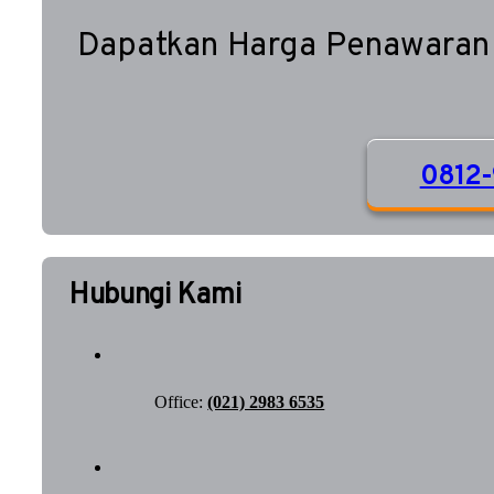
Dapatkan Harga Penawaran
0812-
Hubungi Kami
Office:
(021) 2983 6535