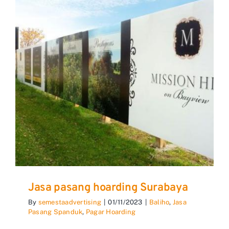
Jasa pasang hoarding Surabaya
By
semestaadvertising
|
01/11/2023
|
Baliho
,
Jasa
Pasang Spanduk
,
Pagar Hoarding