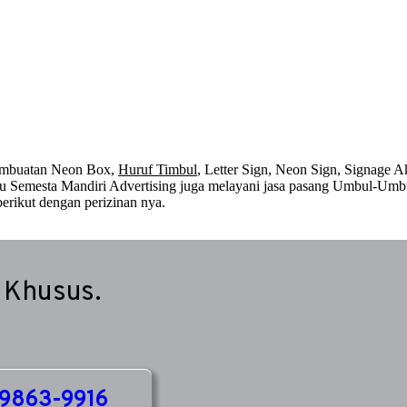
embuatan Neon Box,
Huruf Timbul
, Letter Sign, Neon Sign, Signage Ak
 itu Semesta Mandiri Advertising juga melayani jasa pasang Umbul-Umb
erikut dengan perizinan nya.
 Khusus.
9863-9916