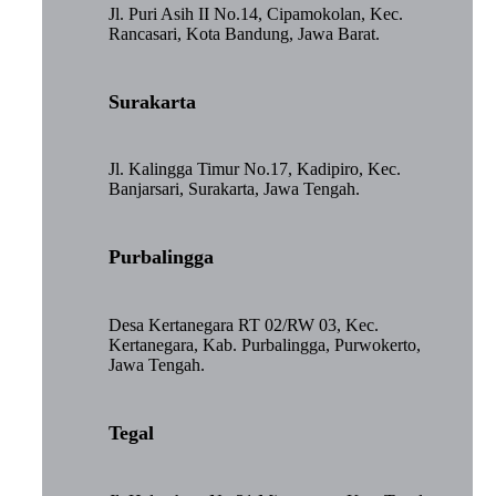
Jl. Puri Asih II No.14, Cipamokolan, Kec.
Rancasari, Kota Bandung, Jawa Barat.
Surakarta
Jl. Kalingga Timur No.17, Kadipiro, Kec.
Banjarsari, Surakarta, Jawa Tengah.
Purbalingga
Desa Kertanegara RT 02/RW 03, Kec.
Kertanegara, Kab. Purbalingga, Purwokerto,
Jawa Tengah.
Tegal