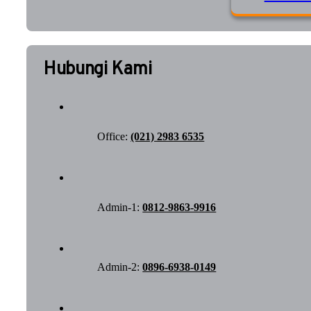
Hubungi Kami
Office:
(021) 2983 6535
Admin-1:
0812-9863-9916
Admin-2:
0896-6938-0149