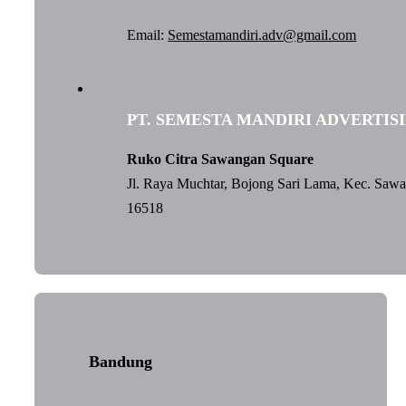
Email:
Semestamandiri.adv@gmail.com
PT. SEMESTA MANDIRI ADVERTIS
Ruko Citra Sawangan Square
Jl. Raya Muchtar, Bojong Sari Lama, Kec. Saw
16518
Bandung