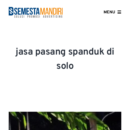
Skip
to
MENU
content
HOME
ABOUT US
jasa pasang spanduk di
OUR SERVICES
solo
GALLERY
CONTACT US
BLOG