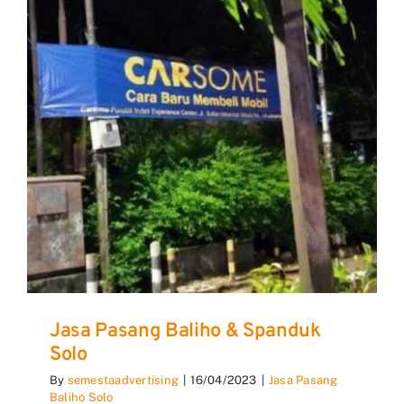
Jasa Pasang Baliho & Spanduk
Solo
By
semestaadvertising
|
16/04/2023
|
Jasa Pasang
Baliho Solo