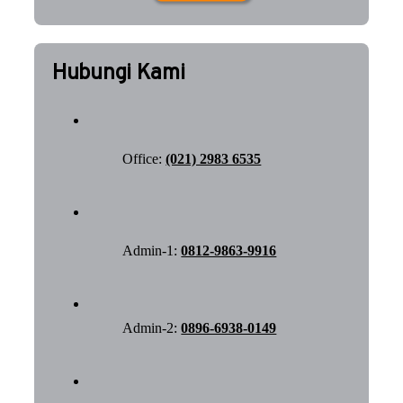
Hubungi Kami
Office:
(021) 2983 6535
Admin-1:
0812-9863-9916
Admin-2:
0896-6938-0149