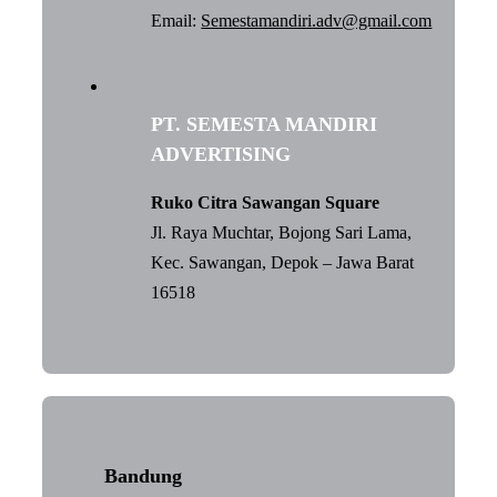
Email:
Semestamandiri.adv@gmail.com
PT. SEMESTA MANDIRI
ADVERTISING
Ruko Citra Sawangan Square
Jl. Raya Muchtar, Bojong Sari Lama,
Kec. Sawangan, Depok – Jawa Barat
16518
Bandung