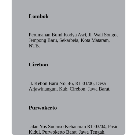
Lombok
Perumahan Bumi Kodya Asri, Jl. Wali Songo,
Jempong Baru, Sekarbela, Kota Mataram,
NTB.
Cirebon
Jl. Kebon Baru No. 46, RT 01/06, Desa
Arjawinangun, Kab. Cirebon, Jawa Barat.
Purwokerto
Jalan Yos Sudarso Kebanaran RT 03/04, Pasir
Kidul, Purwokerto Barat, Jawa Tengah.