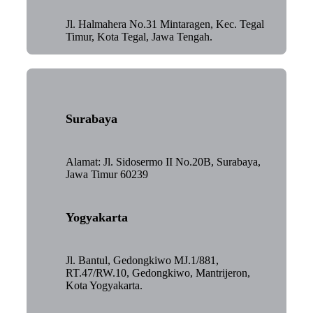
Jl. Halmahera No.31 Mintaragen, Kec. Tegal
Timur, Kota Tegal, Jawa Tengah.
Surabaya
Alamat: Jl. Sidosermo II No.20B, Surabaya,
Jawa Timur 60239
Yogyakarta
Jl. Bantul, Gedongkiwo MJ.1/881,
RT.47/RW.10, Gedongkiwo, Mantrijeron,
Kota Yogyakarta.