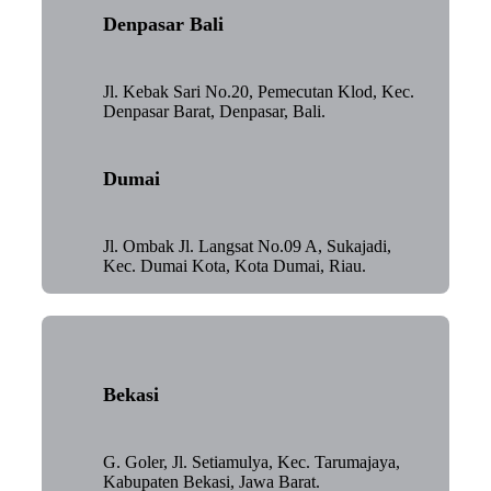
Denpasar Bali
Jl. Kebak Sari No.20, Pemecutan Klod, Kec.
Denpasar Barat, Denpasar, Bali.
Dumai
Jl. Ombak Jl. Langsat No.09 A, Sukajadi,
Kec. Dumai Kota, Kota Dumai, Riau.
Bekasi
G. Goler, Jl. Setiamulya, Kec. Tarumajaya,
Kabupaten Bekasi, Jawa Barat.