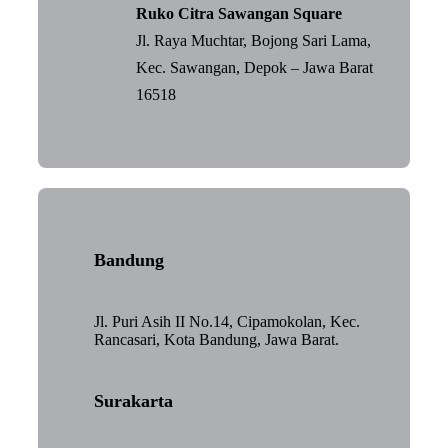
Ruko Citra Sawangan Square
Jl. Raya Muchtar, Bojong Sari Lama,
Kec. Sawangan, Depok – Jawa Barat
16518
Bandung
Jl. Puri Asih II No.14, Cipamokolan, Kec.
Rancasari, Kota Bandung, Jawa Barat.
Surakarta