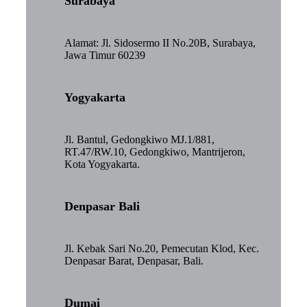
Surabaya
Alamat: Jl. Sidosermo II No.20B, Surabaya,
Jawa Timur 60239
Yogyakarta
Jl. Bantul, Gedongkiwo MJ.1/881,
RT.47/RW.10, Gedongkiwo, Mantrijeron,
Kota Yogyakarta.
Denpasar Bali
Jl. Kebak Sari No.20, Pemecutan Klod, Kec.
Denpasar Barat, Denpasar, Bali.
Dumai