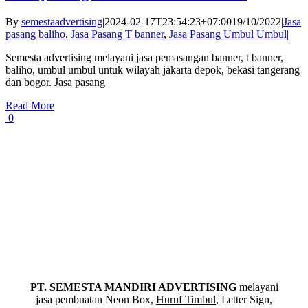
By
semestaadvertising
|
2024-02-17T23:54:23+07:00
19/10/2022
|
Jasa
pasang baliho
,
Jasa Pasang T banner
,
Jasa Pasang Umbul Umbul
|
Semesta advertising melayani jasa pemasangan banner, t banner,
baliho, umbul umbul untuk wilayah jakarta depok, bekasi tangerang
dan bogor. Jasa pasang
Read More
0
PT. SEMESTA MANDIRI ADVERTISING
melayani
jasa pembuatan Neon Box,
Huruf Timbul
, Letter Sign,