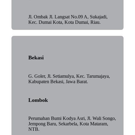
Jl. Ombak Jl. Langsat No.09 A, Sukajadi,
Kec. Dumai Kota, Kota Dumai, Riau.
Bekasi
G. Goler, Jl. Setiamulya, Kec. Tarumajaya,
Kabupaten Bekasi, Jawa Barat.
Lombok
Perumahan Bumi Kodya Asri, Jl. Wali Songo,
Jempong Baru, Sekarbela, Kota Mataram,
NTB.