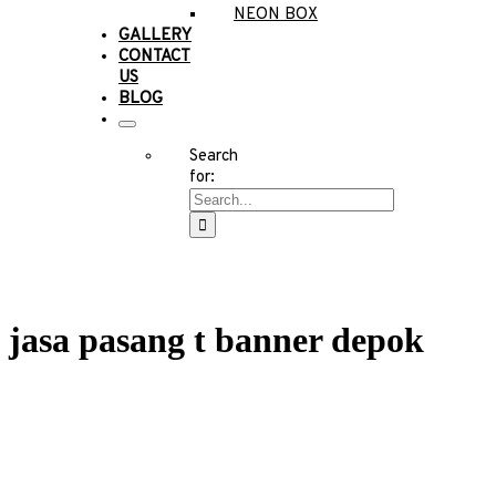
NEON BOX
GALLERY
CONTACT
US
BLOG
Search
for:
jasa pasang t banner depok