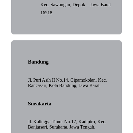
Kec. Sawangan, Depok – Jawa Barat
16518
Bandung
Jl. Puri Asih II No.14, Cipamokolan, Kec.
Rancasari, Kota Bandung, Jawa Barat.
Surakarta
Jl. Kalingga Timur No.17, Kadipiro, Kec.
Banjarsari, Surakarta, Jawa Tengah.