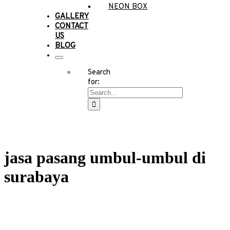
NEON BOX
GALLERY
CONTACT
US
BLOG
Search
for:
jasa pasang umbul-umbul di
surabaya