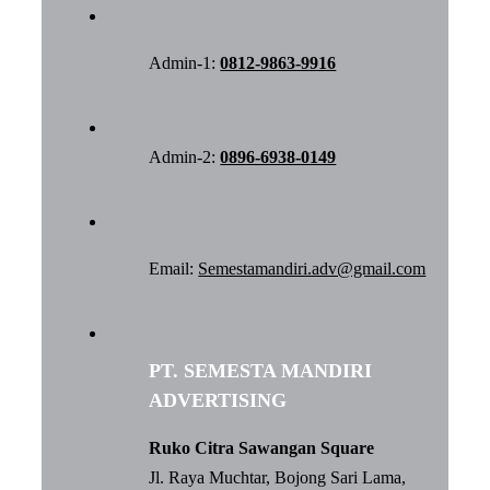
Admin-1:
0812-9863-9916
Admin-2:
0896-6938-0149
Email:
Semestamandiri.adv@gmail.com
PT. SEMESTA MANDIRI
ADVERTISING
Ruko Citra Sawangan Square
Jl. Raya Muchtar, Bojong Sari Lama,