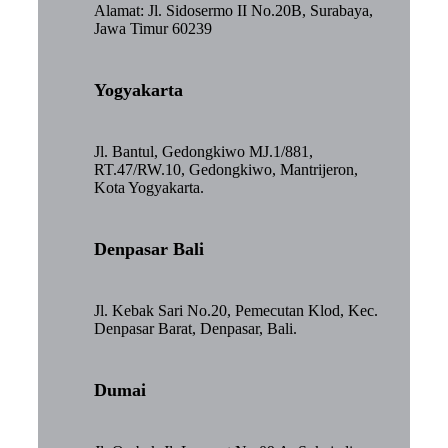
Alamat: Jl. Sidosermo II No.20B, Surabaya,
Jawa Timur 60239
Yogyakarta
Jl. Bantul, Gedongkiwo MJ.1/881,
RT.47/RW.10, Gedongkiwo, Mantrijeron,
Kota Yogyakarta.
Denpasar Bali
Jl. Kebak Sari No.20, Pemecutan Klod, Kec.
Denpasar Barat, Denpasar, Bali.
Dumai