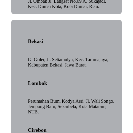
Jl. Ombak Jl. Langsat No.09 A, Sukajadi,
Kec. Dumai Kota, Kota Dumai, Riau.
Bekasi
G. Goler, Jl. Setiamulya, Kec. Tarumajaya,
Kabupaten Bekasi, Jawa Barat.
Lombok
Perumahan Bumi Kodya Asri, Jl. Wali Songo,
Jempong Baru, Sekarbela, Kota Mataram,
NTB.
Cirebon