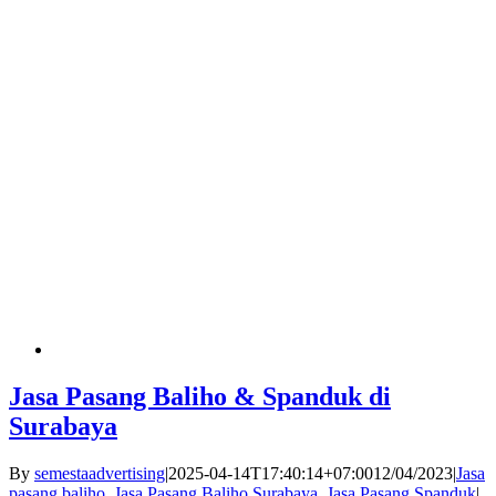
Jasa Pasang Baliho & Spanduk di
Surabaya
By
semestaadvertising
|
2025-04-14T17:40:14+07:00
12/04/2023
|
Jasa
pasang baliho
,
Jasa Pasang Baliho Surabaya
,
Jasa Pasang Spanduk
|