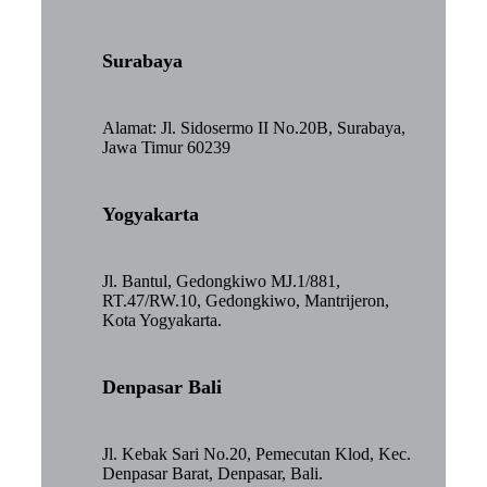
Surabaya
Alamat: Jl. Sidosermo II No.20B, Surabaya,
Jawa Timur 60239
Yogyakarta
Jl. Bantul, Gedongkiwo MJ.1/881,
RT.47/RW.10, Gedongkiwo, Mantrijeron,
Kota Yogyakarta.
Denpasar Bali
Jl. Kebak Sari No.20, Pemecutan Klod, Kec.
Denpasar Barat, Denpasar, Bali.