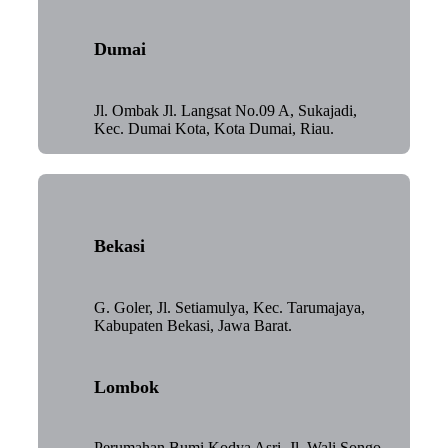
Dumai
Jl. Ombak Jl. Langsat No.09 A, Sukajadi,
Kec. Dumai Kota, Kota Dumai, Riau.
Bekasi
G. Goler, Jl. Setiamulya, Kec. Tarumajaya,
Kabupaten Bekasi, Jawa Barat.
Lombok
Perumahan Bumi Kodya Asri, Jl. Wali Songo,