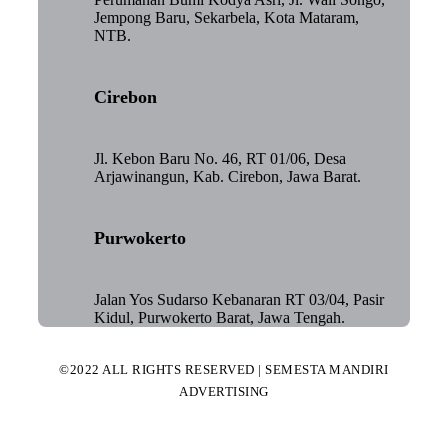
Jempong Baru, Sekarbela, Kota Mataram,
NTB.
Cirebon
Jl. Kebon Baru No. 46, RT 01/06, Desa
Arjawinangun, Kab. Cirebon, Jawa Barat.
Purwokerto
Jalan Yos Sudarso Kebanaran RT 03/04, Pasir
Kidul, Purwokerto Barat, Jawa Tengah.
©2022 ALL RIGHTS RESERVED | SEMESTA MANDIRI
ADVERTISING