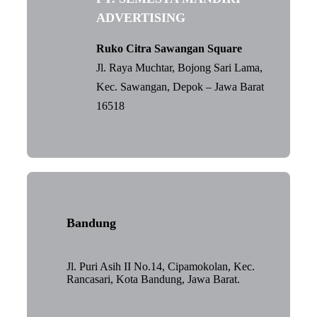
ADVERTISING
Ruko Citra Sawangan Square
Jl. Raya Muchtar, Bojong Sari Lama,
Kec. Sawangan, Depok – Jawa Barat
16518
Bandung
Jl. Puri Asih II No.14, Cipamokolan, Kec.
Rancasari, Kota Bandung, Jawa Barat.