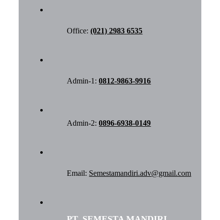
Office:
(021) 2983 6535
Admin-1:
0812-9863-9916
Admin-2:
0896-6938-0149
Email:
Semestamandiri.adv@gmail.com
PT. SEMESTA MANDIRI