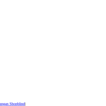
angan Shopblind
|