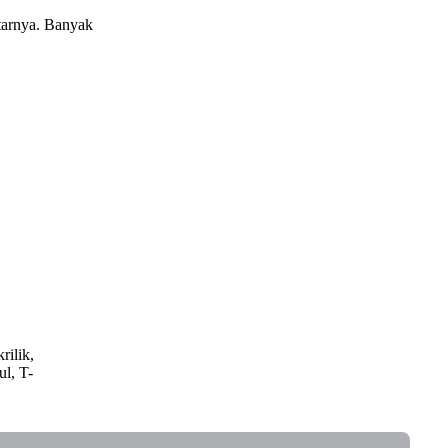
tarnya. Banyak
rilik,
ul, T-