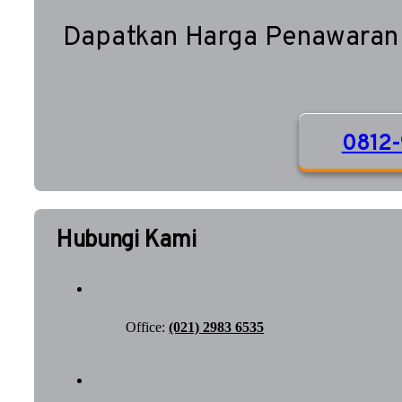
Dapatkan Harga Penawaran
0812-
Hubungi Kami
Office:
(021) 2983 6535