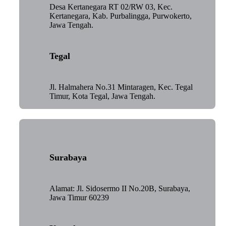
Desa Kertanegara RT 02/RW 03, Kec.
Kertanegara, Kab. Purbalingga, Purwokerto,
Jawa Tengah.
Tegal
Jl. Halmahera No.31 Mintaragen, Kec. Tegal
Timur, Kota Tegal, Jawa Tengah.
Surabaya
Alamat: Jl. Sidosermo II No.20B, Surabaya,
Jawa Timur 60239