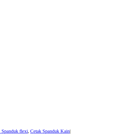
 Spanduk flexi
,
Cetak Spanduk Kain
|