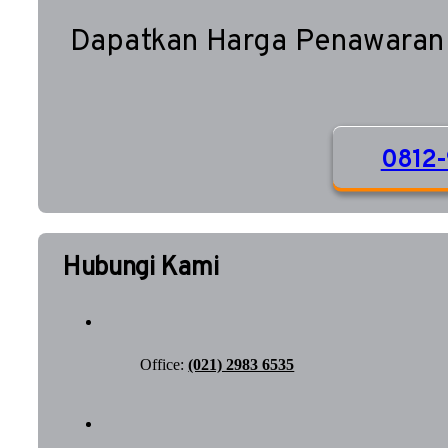
Dapatkan Harga Penawaran
0812-
Hubungi Kami
Office:
(021) 2983 6535