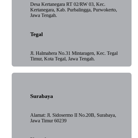
Desa Kertanegara RT 02/RW 03, Kec.
Kertanegara, Kab. Purbalingga, Purwokerto,
Jawa Tengah.
Tegal
Jl. Halmahera No.31 Mintaragen, Kec. Tegal
Timur, Kota Tegal, Jawa Tengah.
Surabaya
Alamat: Jl. Sidosermo II No.20B, Surabaya,
Jawa Timur 60239