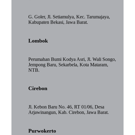
G. Goler, Jl. Setiamulya, Kec. Tarumajaya,
Kabupaten Bekasi, Jawa Barat.
Lombok
Perumahan Bumi Kodya Asri, Jl. Wali Songo,
Jempong Baru, Sekarbela, Kota Mataram,
NTB.
Cirebon
Jl. Kebon Baru No. 46, RT 01/06, Desa
Arjawinangun, Kab. Cirebon, Jawa Barat.
Purwokerto