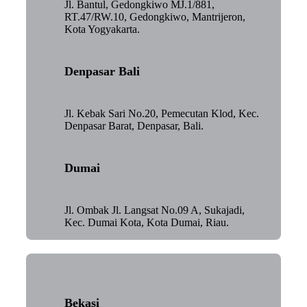
Jl. Bantul, Gedongkiwo MJ.1/881,
RT.47/RW.10, Gedongkiwo, Mantrijeron,
Kota Yogyakarta.
Denpasar Bali
Jl. Kebak Sari No.20, Pemecutan Klod, Kec.
Denpasar Barat, Denpasar, Bali.
Dumai
Jl. Ombak Jl. Langsat No.09 A, Sukajadi,
Kec. Dumai Kota, Kota Dumai, Riau.
Bekasi