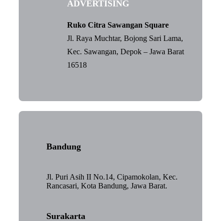
ADVERTISING
Ruko Citra Sawangan Square
Jl. Raya Muchtar, Bojong Sari Lama,
Kec. Sawangan, Depok – Jawa Barat
16518
Bandung
Jl. Puri Asih II No.14, Cipamokolan, Kec.
Rancasari, Kota Bandung, Jawa Barat.
Surakarta