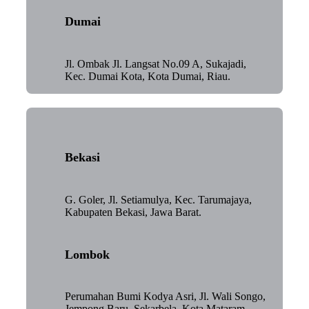
Dumai
Jl. Ombak Jl. Langsat No.09 A, Sukajadi,
Kec. Dumai Kota, Kota Dumai, Riau.
Bekasi
G. Goler, Jl. Setiamulya, Kec. Tarumajaya,
Kabupaten Bekasi, Jawa Barat.
Lombok
Perumahan Bumi Kodya Asri, Jl. Wali Songo,
Jempong Baru, Sekarbela, Kota Mataram,