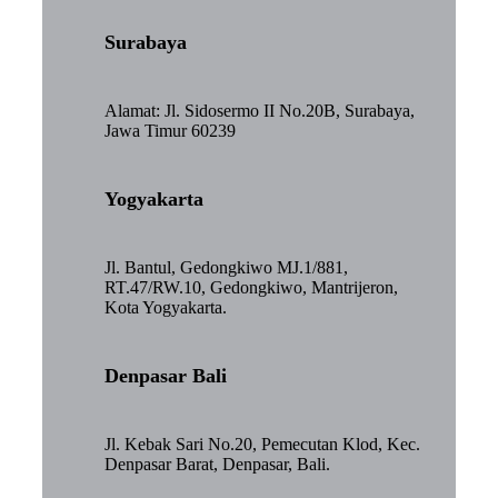
Surabaya
Alamat: Jl. Sidosermo II No.20B, Surabaya,
Jawa Timur 60239
Yogyakarta
Jl. Bantul, Gedongkiwo MJ.1/881,
RT.47/RW.10, Gedongkiwo, Mantrijeron,
Kota Yogyakarta.
Denpasar Bali
Jl. Kebak Sari No.20, Pemecutan Klod, Kec.
Denpasar Barat, Denpasar, Bali.