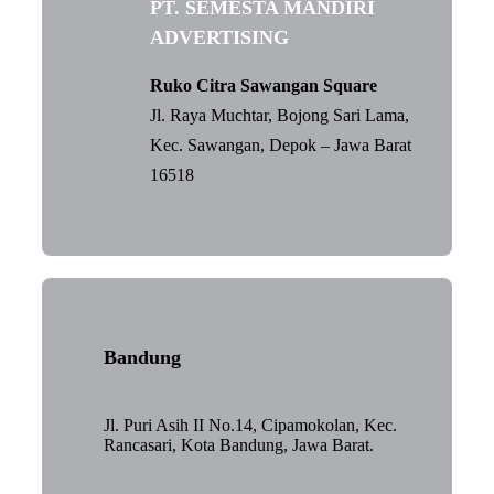
PT. SEMESTA MANDIRI
ADVERTISING
Ruko Citra Sawangan Square
Jl. Raya Muchtar, Bojong Sari Lama,
Kec. Sawangan, Depok – Jawa Barat
16518
Bandung
Jl. Puri Asih II No.14, Cipamokolan, Kec.
Rancasari, Kota Bandung, Jawa Barat.