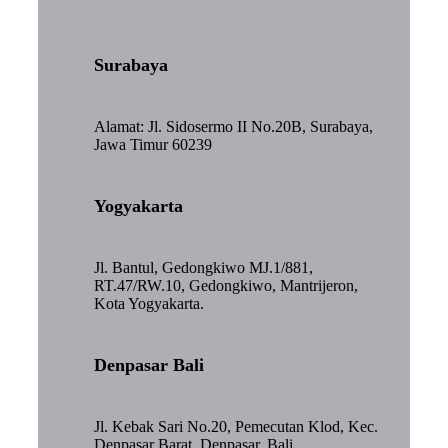
Surabaya
Alamat: Jl. Sidosermo II No.20B, Surabaya,
Jawa Timur 60239
Yogyakarta
Jl. Bantul, Gedongkiwo MJ.1/881,
RT.47/RW.10, Gedongkiwo, Mantrijeron,
Kota Yogyakarta.
Denpasar Bali
Jl. Kebak Sari No.20, Pemecutan Klod, Kec.
Denpasar Barat, Denpasar, Bali.