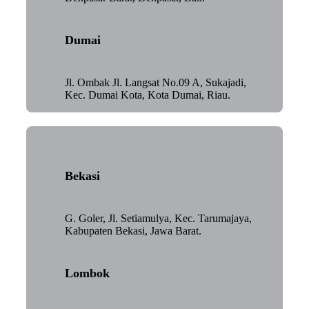
Dumai
Jl. Ombak Jl. Langsat No.09 A, Sukajadi,
Kec. Dumai Kota, Kota Dumai, Riau.
Bekasi
G. Goler, Jl. Setiamulya, Kec. Tarumajaya,
Kabupaten Bekasi, Jawa Barat.
Lombok