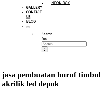
NEON BOX
GALLERY
CONTACT
US
BLOG
Search
for:
jasa pembuatan huruf timbul
akrilik led depok