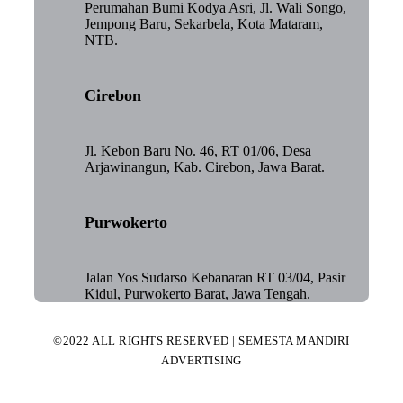
Perumahan Bumi Kodya Asri, Jl. Wali Songo,
Jempong Baru, Sekarbela, Kota Mataram,
NTB.
Cirebon
Jl. Kebon Baru No. 46, RT 01/06, Desa
Arjawinangun, Kab. Cirebon, Jawa Barat.
Purwokerto
Jalan Yos Sudarso Kebanaran RT 03/04, Pasir
Kidul, Purwokerto Barat, Jawa Tengah.
©2022 ALL RIGHTS RESERVED | SEMESTA MANDIRI
ADVERTISING