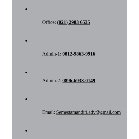
Office:
(021) 2983 6535
Admin-1:
0812-9863-9916
Admin-2:
0896-6938-0149
Email:
Semestamandiri.adv@gmail.com