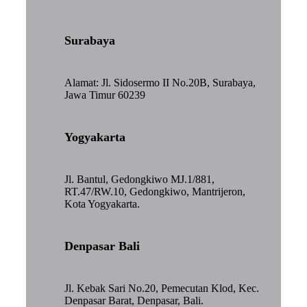
Surabaya
Alamat: Jl. Sidosermo II No.20B, Surabaya,
Jawa Timur 60239
Yogyakarta
Jl. Bantul, Gedongkiwo MJ.1/881,
RT.47/RW.10, Gedongkiwo, Mantrijeron,
Kota Yogyakarta.
Denpasar Bali
Jl. Kebak Sari No.20, Pemecutan Klod, Kec.
Denpasar Barat, Denpasar, Bali.