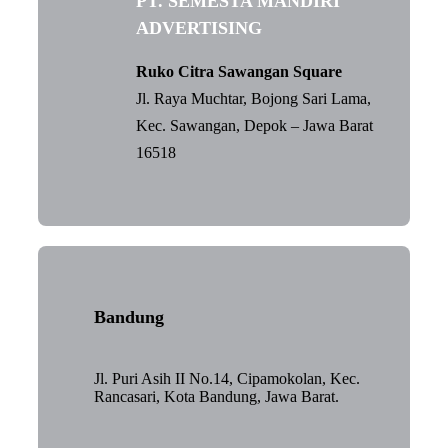
PT. SEMESTA MANDIRI
ADVERTISING
Ruko Citra Sawangan Square
Jl. Raya Muchtar, Bojong Sari Lama,
Kec. Sawangan, Depok – Jawa Barat
16518
Bandung
Jl. Puri Asih II No.14, Cipamokolan, Kec.
Rancasari, Kota Bandung, Jawa Barat.