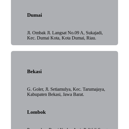
Dumai
Jl. Ombak Jl. Langsat No.09 A, Sukajadi,
Kec. Dumai Kota, Kota Dumai, Riau.
Bekasi
G. Goler, Jl. Setiamulya, Kec. Tarumajaya,
Kabupaten Bekasi, Jawa Barat.
Lombok