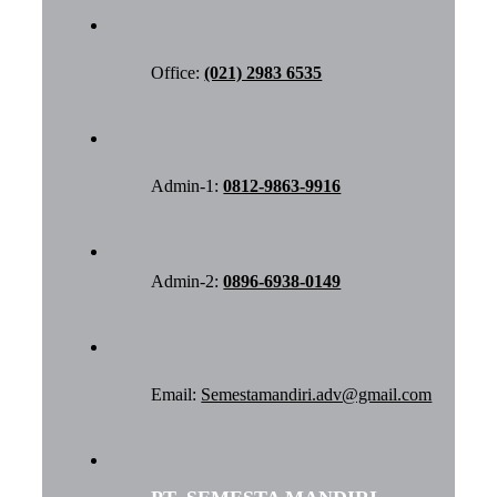
Office:
(021) 2983 6535
Admin-1:
0812-9863-9916
Admin-2:
0896-6938-0149
Email:
Semestamandiri.adv@gmail.com