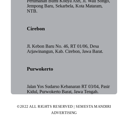
Perumahan Bumi Kodya Asri, Jl. Wali Songo,
Jempong Baru, Sekarbela, Kota Mataram,
NTB.
Cirebon
Jl. Kebon Baru No. 46, RT 01/06, Desa
Arjawinangun, Kab. Cirebon, Jawa Barat.
Purwokerto
Jalan Yos Sudarso Kebanaran RT 03/04, Pasir
Kidul, Purwokerto Barat, Jawa Tengah.
©2022 ALL RIGHTS RESERVED | SEMESTA MANDIRI
ADVERTISING