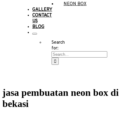
NEON BOX
GALLERY
CONTACT
US
BLOG
Search
for:
jasa pembuatan neon box di
bekasi