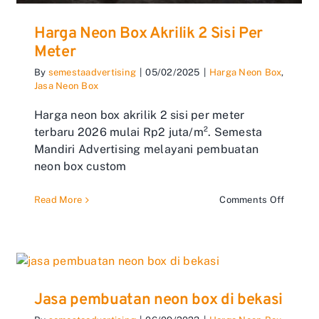
Harga Neon Box Akrilik 2 Sisi Per
Meter
By
semestaadvertising
|
05/02/2025
|
Harga Neon Box
,
Jasa Neon Box
Harga neon box akrilik 2 sisi per meter
terbaru 2026 mulai Rp2 juta/m². Semesta
Mandiri Advertising melayani pembuatan
neon box custom
on
Read More
Comments Off
Harga
Neon
Box
Akrilik
2
Sisi
Per
Jasa pembuatan neon box di bekasi
Meter