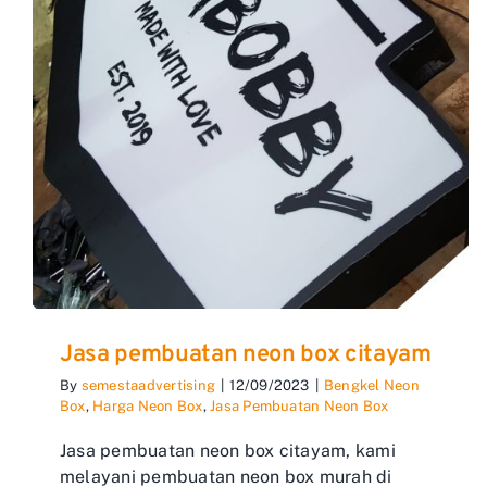
Jasa pembuatan neon box citayam
By
semestaadvertising
|
12/09/2023
|
Bengkel Neon
Box
,
Harga Neon Box
,
Jasa Pembuatan Neon Box
Jasa pembuatan neon box citayam, kami
melayani pembuatan neon box murah di