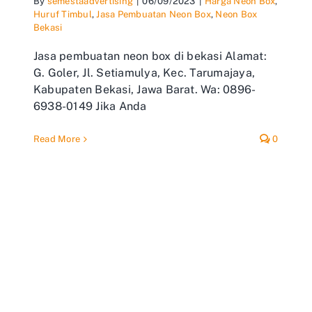
By
semestaadvertising
|
06/09/2023
|
Harga Neon Box
,
Huruf Timbul
,
Jasa Pembuatan Neon Box
,
Neon Box
Bekasi
Jasa pembuatan neon box di bekasi Alamat:
G. Goler, Jl. Setiamulya, Kec. Tarumajaya,
Kabupaten Bekasi, Jawa Barat. Wa: 0896-
6938-0149 Jika Anda
Read More
0