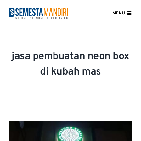
Skip
to
MENU
content
HOME
ABOUT US
jasa pembuatan neon box
OUR SERVICES
di kubah mas
GALLERY
CONTACT US
BLOG