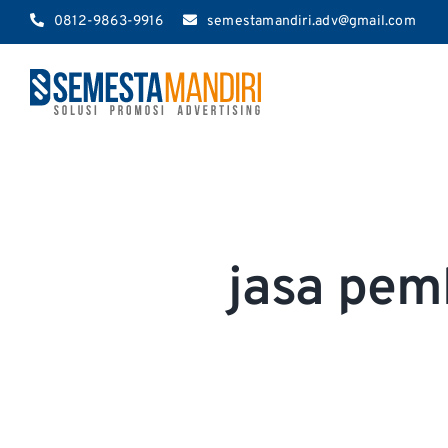
Skip
0812-9863-9916
semestamandiri.adv@gmail.com
to
content
jasa pem