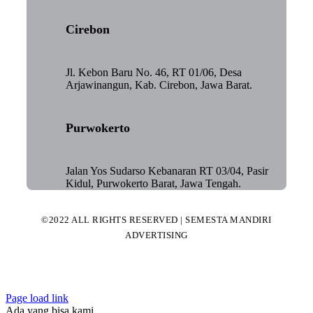
Cirebon
Jl. Kebon Baru No. 46, RT 01/06, Desa
Arjawinangun, Kab. Cirebon, Jawa Barat.
Purwokerto
Jalan Yos Sudarso Kebanaran RT 03/04, Pasir
Kidul, Purwokerto Barat, Jawa Tengah.
©2022 ALL RIGHTS RESERVED | SEMESTA MANDIRI
ADVERTISING
Page load link
Ada yang bisa kami