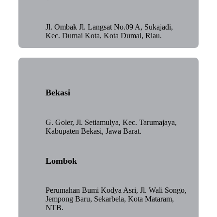
Jl. Ombak Jl. Langsat No.09 A, Sukajadi,
Kec. Dumai Kota, Kota Dumai, Riau.
Bekasi
G. Goler, Jl. Setiamulya, Kec. Tarumajaya,
Kabupaten Bekasi, Jawa Barat.
Lombok
Perumahan Bumi Kodya Asri, Jl. Wali Songo,
Jempong Baru, Sekarbela, Kota Mataram,
NTB.