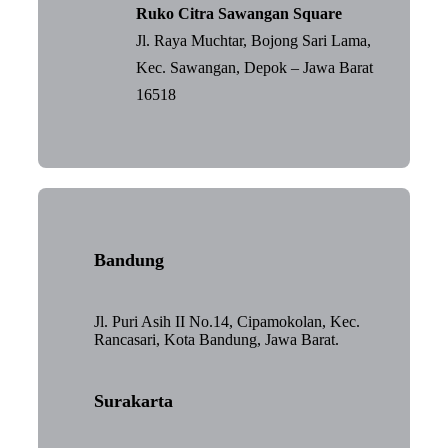
Ruko Citra Sawangan Square
Jl. Raya Muchtar, Bojong Sari Lama,
Kec. Sawangan, Depok – Jawa Barat
16518
Bandung
Jl. Puri Asih II No.14, Cipamokolan, Kec.
Rancasari, Kota Bandung, Jawa Barat.
Surakarta