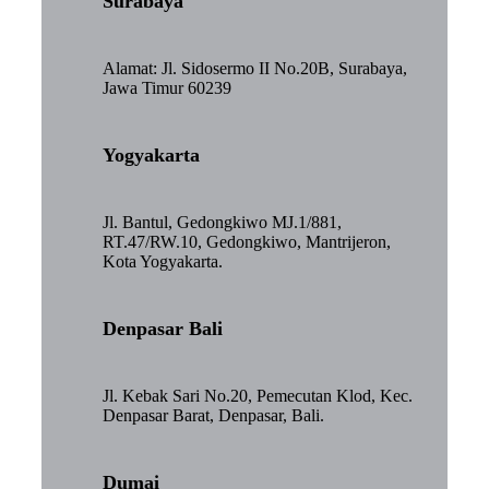
Surabaya
Alamat: Jl. Sidosermo II No.20B, Surabaya,
Jawa Timur 60239
Yogyakarta
Jl. Bantul, Gedongkiwo MJ.1/881,
RT.47/RW.10, Gedongkiwo, Mantrijeron,
Kota Yogyakarta.
Denpasar Bali
Jl. Kebak Sari No.20, Pemecutan Klod, Kec.
Denpasar Barat, Denpasar, Bali.
Dumai