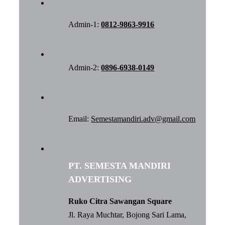
Admin-1:
0812-9863-9916
Admin-2:
0896-6938-0149
Email:
Semestamandiri.adv@gmail.com
PT. SEMESTA MANDIRI
ADVERTISING
Ruko Citra Sawangan Square
Jl. Raya Muchtar, Bojong Sari Lama,