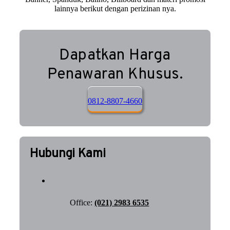
lainnya berikut dengan perizinan nya.
Dapatkan Harga
Penawaran Khusus.
0812-8807-4660
Hubungi Kami
Office:
(021) 2983 6535