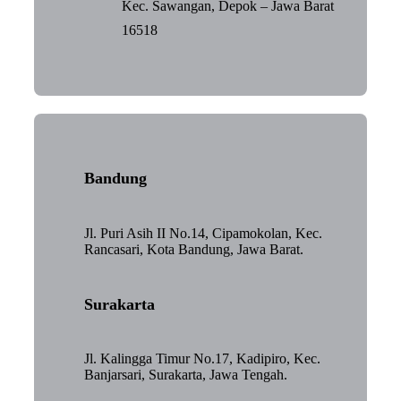
Kec. Sawangan, Depok – Jawa Barat
16518
Bandung
Jl. Puri Asih II No.14, Cipamokolan, Kec.
Rancasari, Kota Bandung, Jawa Barat.
Surakarta
Jl. Kalingga Timur No.17, Kadipiro, Kec.
Banjarsari, Surakarta, Jawa Tengah.