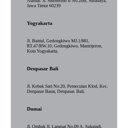
Alamat: Jl. Sidosermo II No.20B, Surabaya,
Jawa Timur 60239
Yogyakarta
Jl. Bantul, Gedongkiwo MJ.1/881,
RT.47/RW.10, Gedongkiwo, Mantrijeron,
Kota Yogyakarta.
Denpasar Bali
Jl. Kebak Sari No.20, Pemecutan Klod, Kec.
Denpasar Barat, Denpasar, Bali.
Dumai
Jl. Ombak Jl. Langsat No.09 A, Sukajadi,