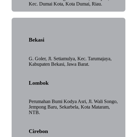
Kec. Dumai Kota, Kota Dumai, Riau.
Bekasi
G. Goler, Jl. Setiamulya, Kec. Tarumajaya,
Kabupaten Bekasi, Jawa Barat.
Lombok
Perumahan Bumi Kodya Asri, Jl. Wali Songo,
Jempong Baru, Sekarbela, Kota Mataram,
NTB.
Cirebon