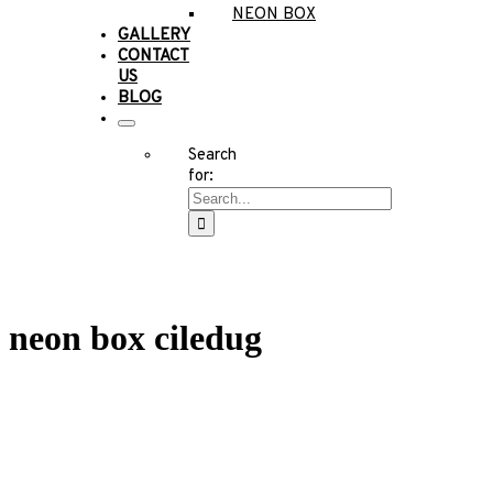
NEON BOX
GALLERY
CONTACT
US
BLOG
Search
for:
neon box ciledug