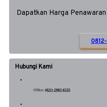
Dapatkan Harga Penawaran
0812-
Hubungi Kami
Office:
(021) 2983 6535