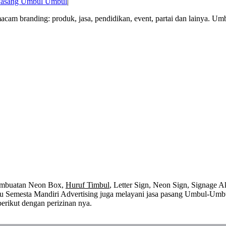
Pasang Umbul Umbul
|
m branding: produk, jasa, pendidikan, event, partai dan lainya. Um
embuatan Neon Box,
Huruf Timbul
, Letter Sign, Neon Sign, Signage Ak
 itu Semesta Mandiri Advertising juga melayani jasa pasang Umbul-Umb
erikut dengan perizinan nya.