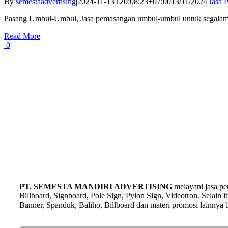
By
semestaadvertising
|
2024-11-13T20:08:23+07:00
13/11/2024
|
Jasa 
Pasang Umbul-Umbul, Jasa pemasangan umbul-umbul untuk segalamaca
Read More
0
PT. SEMESTA MANDIRI ADVERTISING
melayani jasa p
Billboard, Signboard, Pole Sign, Pylon Sign, Videotron. Selain
Banner, Spanduk, Baliho, Billboard dan materi promosi lainnya b