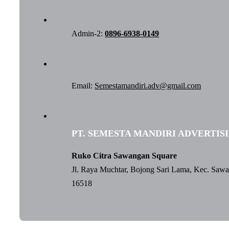
Admin-2:
0896-6938-0149
Email:
Semestamandiri.adv@gmail.com
PT. SEMESTA MANDIRI ADVERTIS
Ruko Citra Sawangan Square
Jl. Raya Muchtar, Bojong Sari Lama, Kec. Saw
16518