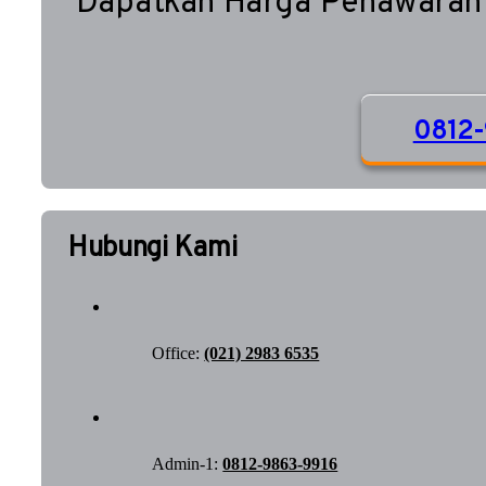
Dapatkan Harga Penawaran
0812-
Hubungi Kami
Office:
(021) 2983 6535
Admin-1:
0812-9863-9916