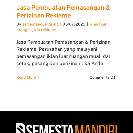
Jasa Pembuatan Pemasangan &
Perizinan Reklame
By
semestaadvertising
|
05/07/2025
|
iklan luar
ruangan
,
izin reklame
Jasa Pembuatan Pemasangan & Perizinan
Reklame, Perusahan yang melayani
pemasangan iklan luar ruangan muali dari
cetak, pasang dan perizinan Jika Anda
on
Read More
Comments Off
Jasa
Pembuat
Pemasa
&
Perizina
Reklame