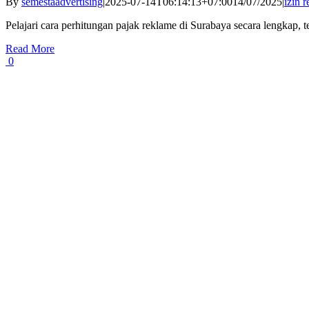
By
semestaadvertising
|
2025-07-14T06:14:13+07:00
14/07/2025
|
izin 
Pelajari cara perhitungan pajak reklame di Surabaya secara lengkap, te
Read More
0