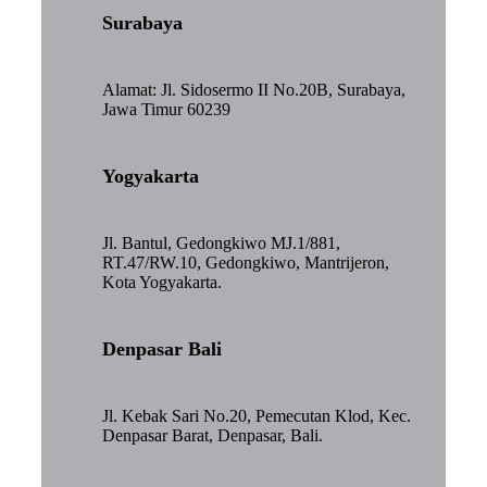
Surabaya
Alamat: Jl. Sidosermo II No.20B, Surabaya,
Jawa Timur 60239
Yogyakarta
Jl. Bantul, Gedongkiwo MJ.1/881,
RT.47/RW.10, Gedongkiwo, Mantrijeron,
Kota Yogyakarta.
Denpasar Bali
Jl. Kebak Sari No.20, Pemecutan Klod, Kec.
Denpasar Barat, Denpasar, Bali.