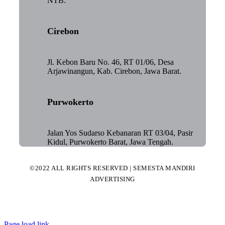
NTB.
Cirebon
Jl. Kebon Baru No. 46, RT 01/06, Desa
Arjawinangun, Kab. Cirebon, Jawa Barat.
Purwokerto
Jalan Yos Sudarso Kebanaran RT 03/04, Pasir
Kidul, Purwokerto Barat, Jawa Tengah.
©2022 ALL RIGHTS RESERVED | SEMESTA MANDIRI
ADVERTISING
Page load link