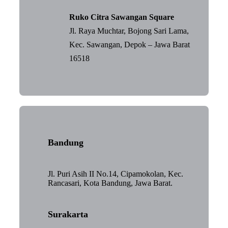
Ruko Citra Sawangan Square
Jl. Raya Muchtar, Bojong Sari Lama,
Kec. Sawangan, Depok – Jawa Barat
16518
Bandung
Jl. Puri Asih II No.14, Cipamokolan, Kec.
Rancasari, Kota Bandung, Jawa Barat.
Surakarta