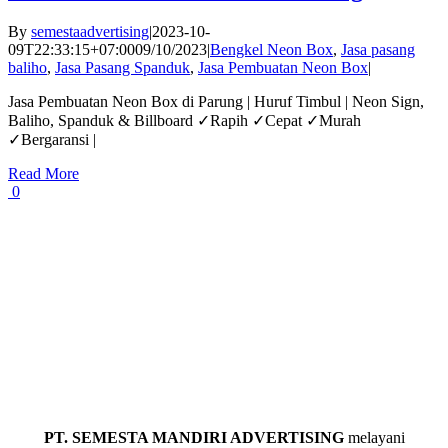
By
semestaadvertising
|
2023-10-
09T22:33:15+07:00
09/10/2023
|
Bengkel Neon Box
,
Jasa pasang
baliho
,
Jasa Pasang Spanduk
,
Jasa Pembuatan Neon Box
|
Jasa Pembuatan Neon Box di Parung | Huruf Timbul | Neon Sign,
Baliho, Spanduk & Billboard ✓Rapih ✓Cepat ✓Murah
✓Bergaransi |
Read More
0
PT. SEMESTA MANDIRI ADVERTISING
melayani