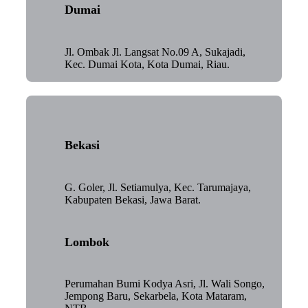
Dumai
Jl. Ombak Jl. Langsat No.09 A, Sukajadi,
Kec. Dumai Kota, Kota Dumai, Riau.
Bekasi
G. Goler, Jl. Setiamulya, Kec. Tarumajaya,
Kabupaten Bekasi, Jawa Barat.
Lombok
Perumahan Bumi Kodya Asri, Jl. Wali Songo,
Jempong Baru, Sekarbela, Kota Mataram,