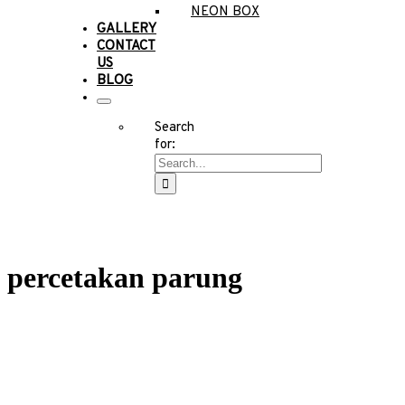
NEON BOX
GALLERY
CONTACT
US
BLOG
Search
for:
percetakan parung