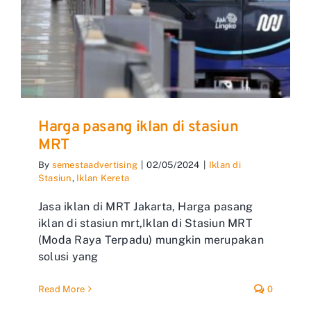
Harga pasang iklan di stasiun
MRT
By
semestaadvertising
|
02/05/2024
|
Iklan di
Stasiun
,
Iklan Kereta
Jasa iklan di MRT Jakarta, Harga pasang
iklan di stasiun mrt,Iklan di Stasiun MRT
(Moda Raya Terpadu) mungkin merupakan
solusi yang
Read More
0