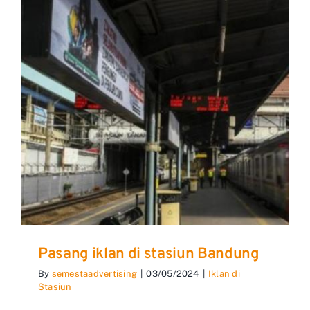
Pasang iklan di stasiun Bandung
By
semestaadvertising
|
03/05/2024
|
Iklan di
Stasiun