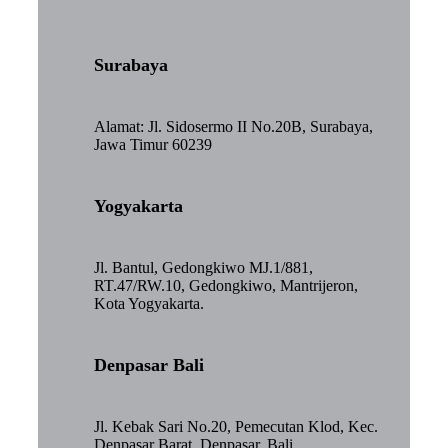
Surabaya
Alamat: Jl. Sidosermo II No.20B, Surabaya,
Jawa Timur 60239
Yogyakarta
Jl. Bantul, Gedongkiwo MJ.1/881,
RT.47/RW.10, Gedongkiwo, Mantrijeron,
Kota Yogyakarta.
Denpasar Bali
Jl. Kebak Sari No.20, Pemecutan Klod, Kec.
Denpasar Barat, Denpasar, Bali.