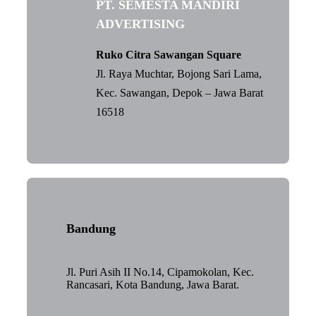
PT. SEMESTA MANDIRI
ADVERTISING
Ruko Citra Sawangan Square
Jl. Raya Muchtar, Bojong Sari Lama,
Kec. Sawangan, Depok – Jawa Barat
16518
Bandung
Jl. Puri Asih II No.14, Cipamokolan, Kec.
Rancasari, Kota Bandung, Jawa Barat.