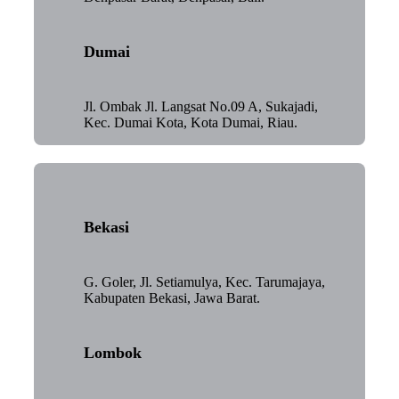
Dumai
Jl. Ombak Jl. Langsat No.09 A, Sukajadi,
Kec. Dumai Kota, Kota Dumai, Riau.
Bekasi
G. Goler, Jl. Setiamulya, Kec. Tarumajaya,
Kabupaten Bekasi, Jawa Barat.
Lombok