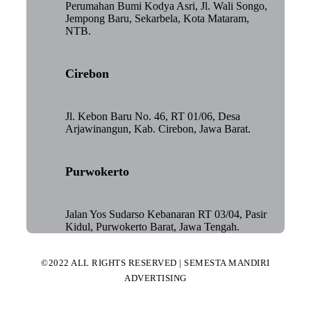
Perumahan Bumi Kodya Asri, Jl. Wali Songo,
Jempong Baru, Sekarbela, Kota Mataram,
NTB.
Cirebon
Jl. Kebon Baru No. 46, RT 01/06, Desa
Arjawinangun, Kab. Cirebon, Jawa Barat.
Purwokerto
Jalan Yos Sudarso Kebanaran RT 03/04, Pasir
Kidul, Purwokerto Barat, Jawa Tengah.
©2022 ALL RIGHTS RESERVED | SEMESTA MANDIRI
ADVERTISING