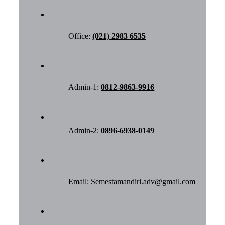
Office:
(021) 2983 6535
Admin-1:
0812-9863-9916
Admin-2:
0896-6938-0149
Email:
Semestamandiri.adv@gmail.com