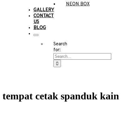
NEON BOX
GALLERY
CONTACT
US
BLOG
Search
for:
tempat cetak spanduk kain