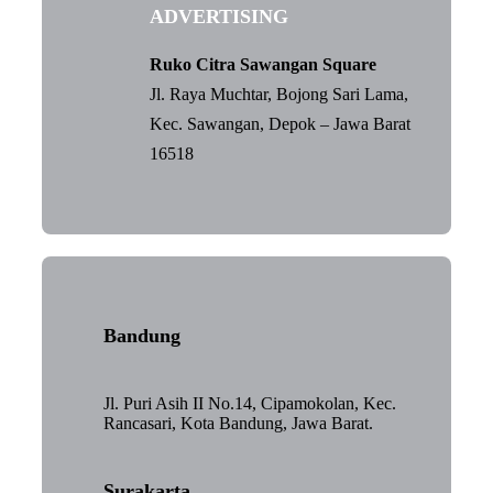
ADVERTISING
Ruko Citra Sawangan Square
Jl. Raya Muchtar, Bojong Sari Lama,
Kec. Sawangan, Depok – Jawa Barat
16518
Bandung
Jl. Puri Asih II No.14, Cipamokolan, Kec.
Rancasari, Kota Bandung, Jawa Barat.
Surakarta