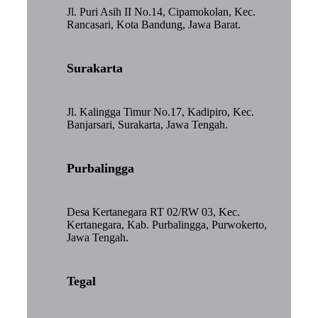
Jl. Puri Asih II No.14, Cipamokolan, Kec.
Rancasari, Kota Bandung, Jawa Barat.
Surakarta
Jl. Kalingga Timur No.17, Kadipiro, Kec.
Banjarsari, Surakarta, Jawa Tengah.
Purbalingga
Desa Kertanegara RT 02/RW 03, Kec.
Kertanegara, Kab. Purbalingga, Purwokerto,
Jawa Tengah.
Tegal