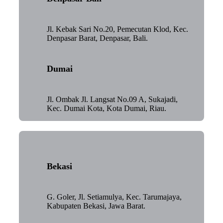
Jl. Kebak Sari No.20, Pemecutan Klod, Kec.
Denpasar Barat, Denpasar, Bali.
Dumai
Jl. Ombak Jl. Langsat No.09 A, Sukajadi,
Kec. Dumai Kota, Kota Dumai, Riau.
Bekasi
G. Goler, Jl. Setiamulya, Kec. Tarumajaya,
Kabupaten Bekasi, Jawa Barat.