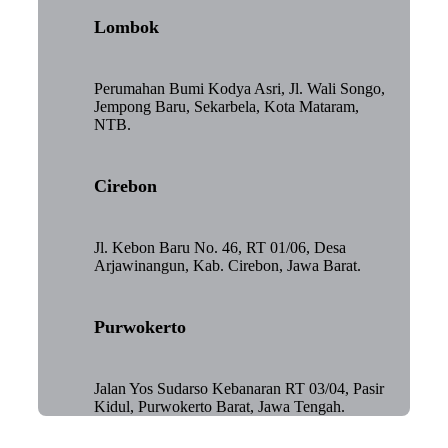
Lombok
Perumahan Bumi Kodya Asri, Jl. Wali Songo,
Jempong Baru, Sekarbela, Kota Mataram,
NTB.
Cirebon
Jl. Kebon Baru No. 46, RT 01/06, Desa
Arjawinangun, Kab. Cirebon, Jawa Barat.
Purwokerto
Jalan Yos Sudarso Kebanaran RT 03/04, Pasir
Kidul, Purwokerto Barat, Jawa Tengah.