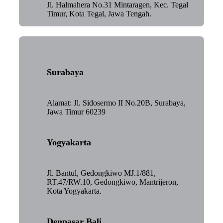
Jl. Halmahera No.31 Mintaragen, Kec. Tegal
Timur, Kota Tegal, Jawa Tengah.
Surabaya
Alamat: Jl. Sidosermo II No.20B, Surabaya,
Jawa Timur 60239
Yogyakarta
Jl. Bantul, Gedongkiwo MJ.1/881,
RT.47/RW.10, Gedongkiwo, Mantrijeron,
Kota Yogyakarta.
Denpasar Bali