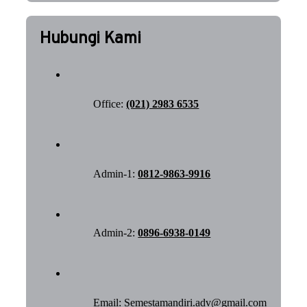
Hubungi Kami
Office:
(021) 2983 6535
Admin-1:
0812-9863-9916
Admin-2:
0896-6938-0149
Email:
Semestamandiri.adv@gmail.com