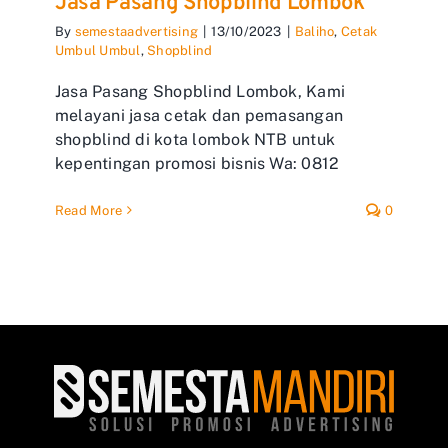
Jasa Pasang Shopblind Lombok
By
semestaadvertising
|
13/10/2023
|
Baliho
,
Cetak
Umbul Umbul
,
Shopblind
Jasa Pasang Shopblind Lombok, Kami
melayani jasa cetak dan pemasangan
shopblind di kota lombok NTB untuk
kepentingan promosi bisnis Wa: 0812
Read More
0