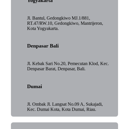
Yogyakarta
Jl. Bantul, Gedongkiwo MJ.1/881,
RT.47/RW.10, Gedongkiwo, Mantrijeron,
Kota Yogyakarta.
Denpasar Bali
Jl. Kebak Sari No.20, Pemecutan Klod, Kec.
Denpasar Barat, Denpasar, Bali.
Dumai
Jl. Ombak Jl. Langsat No.09 A, Sukajadi,
Kec. Dumai Kota, Kota Dumai, Riau.