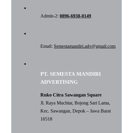
Admin-2:
0896-6938-0149
Email:
Semestamandiri.adv@gmail.com
PT. SEMESTA MANDIRI
ADVERTISING
Ruko Citra Sawangan Square
Jl. Raya Muchtar, Bojong Sari Lama,
Kec. Sawangan, Depok – Jawa Barat
16518