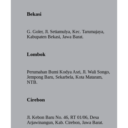
Bekasi
G. Goler, Jl. Setiamulya, Kec. Tarumajaya,
Kabupaten Bekasi, Jawa Barat.
Lombok
Perumahan Bumi Kodya Asri, Jl. Wali Songo,
Jempong Baru, Sekarbela, Kota Mataram,
NTB.
Cirebon
Jl. Kebon Baru No. 46, RT 01/06, Desa
Arjawinangun, Kab. Cirebon, Jawa Barat.