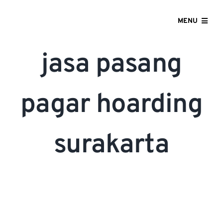
Skip
to
MENU
content
HOME
jasa pasang
ABOUT US
pagar hoarding
OUR SERVICES
surakarta
GALLERY
CONTACT US
BLOG