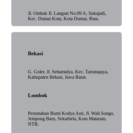
Jl. Ombak Jl. Langsat No.09 A, Sukajadi,
Kec. Dumai Kota, Kota Dumai, Riau.
Bekasi
G. Goler, Jl. Setiamulya, Kec. Tarumajaya,
Kabupaten Bekasi, Jawa Barat.
Lombok
Perumahan Bumi Kodya Asri, Jl. Wali Songo,
Jempong Baru, Sekarbela, Kota Mataram,
NTB.