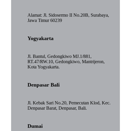
Alamat: Jl. Sidosermo II No.20B, Surabaya,
Jawa Timur 60239
Yogyakarta
Jl. Bantul, Gedongkiwo MJ.1/881,
RT.47/RW.10, Gedongkiwo, Mantrijeron,
Kota Yogyakarta.
Denpasar Bali
Jl. Kebak Sari No.20, Pemecutan Klod, Kec.
Denpasar Barat, Denpasar, Bali.
Dumai