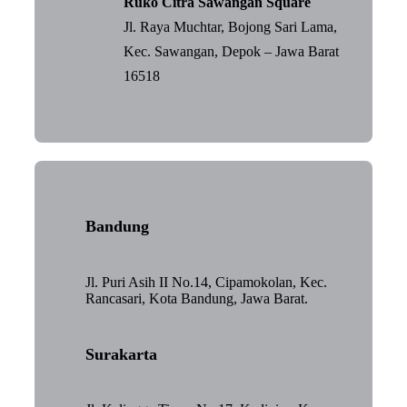
Ruko Citra Sawangan Square
Jl. Raya Muchtar, Bojong Sari Lama,
Kec. Sawangan, Depok – Jawa Barat
16518
Bandung
Jl. Puri Asih II No.14, Cipamokolan, Kec.
Rancasari, Kota Bandung, Jawa Barat.
Surakarta