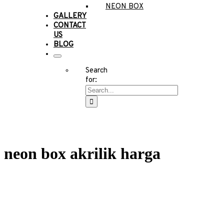
NEON BOX
GALLERY
CONTACT
US
BLOG
Search
for:
neon box akrilik harga