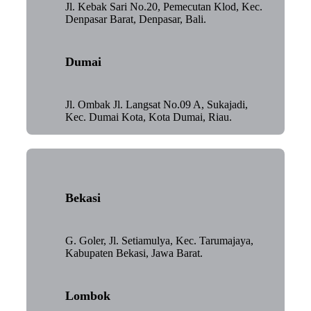
Jl. Kebak Sari No.20, Pemecutan Klod, Kec.
Denpasar Barat, Denpasar, Bali.
Dumai
Jl. Ombak Jl. Langsat No.09 A, Sukajadi,
Kec. Dumai Kota, Kota Dumai, Riau.
Bekasi
G. Goler, Jl. Setiamulya, Kec. Tarumajaya,
Kabupaten Bekasi, Jawa Barat.
Lombok