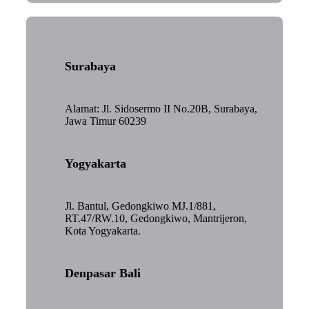
Surabaya
Alamat: Jl. Sidosermo II No.20B, Surabaya,
Jawa Timur 60239
Yogyakarta
Jl. Bantul, Gedongkiwo MJ.1/881,
RT.47/RW.10, Gedongkiwo, Mantrijeron,
Kota Yogyakarta.
Denpasar Bali