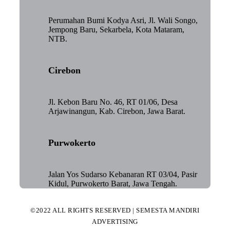
Perumahan Bumi Kodya Asri, Jl. Wali Songo,
Jempong Baru, Sekarbela, Kota Mataram,
NTB.
Cirebon
Jl. Kebon Baru No. 46, RT 01/06, Desa
Arjawinangun, Kab. Cirebon, Jawa Barat.
Purwokerto
Jalan Yos Sudarso Kebanaran RT 03/04, Pasir
Kidul, Purwokerto Barat, Jawa Tengah.
©2022 ALL RIGHTS RESERVED | SEMESTA MANDIRI
ADVERTISING