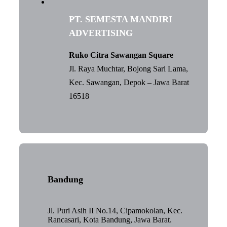
PT. SEMESTA MANDIRI
ADVERTISING
Ruko Citra Sawangan Square
Jl. Raya Muchtar, Bojong Sari Lama,
Kec. Sawangan, Depok – Jawa Barat
16518
Bandung
Jl. Puri Asih II No.14, Cipamokolan, Kec.
Rancasari, Kota Bandung, Jawa Barat.