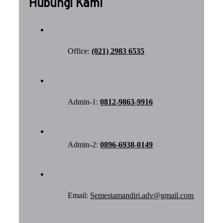
Hubungi Kami
Office:
(021) 2983 6535
Admin-1:
0812-9863-9916
Admin-2:
0896-6938-0149
Email:
Semestamandiri.adv@gmail.com