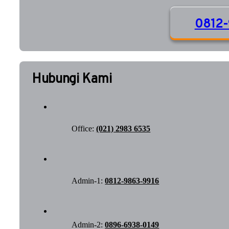
0812-
Hubungi Kami
Office:
(021) 2983 6535
Admin-1:
0812-9863-9916
Admin-2:
0896-6938-0149