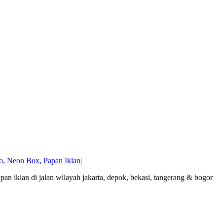
o
,
Neon Box
,
Papan Iklan
|
an iklan di jalan wilayah jakarta, depok, bekasi, tangerang & bogor