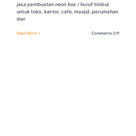
jasa pembuatan neon box / huruf timbul
untuk toko, kantor, cafe, masjid, perumahan
dan
on
Read More
Comments Off
Ahlinya
Pembuat
Neon
Box
&
Huruf
Timbul