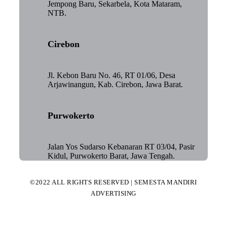
Jempong Baru, Sekarbela, Kota Mataram,
NTB.
Cirebon
Jl. Kebon Baru No. 46, RT 01/06, Desa
Arjawinangun, Kab. Cirebon, Jawa Barat.
Purwokerto
Jalan Yos Sudarso Kebanaran RT 03/04, Pasir
Kidul, Purwokerto Barat, Jawa Tengah.
©2022 ALL RIGHTS RESERVED | SEMESTA MANDIRI
ADVERTISING