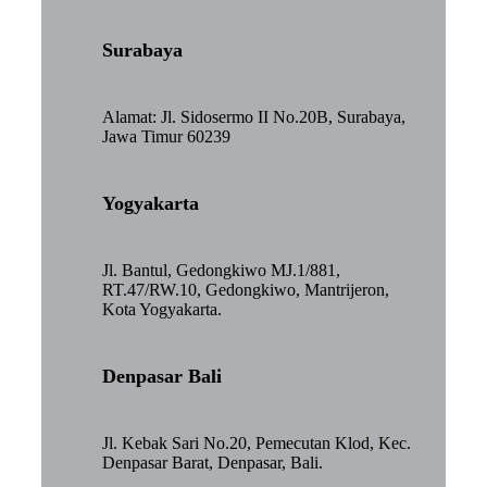
Surabaya
Alamat: Jl. Sidosermo II No.20B, Surabaya,
Jawa Timur 60239
Yogyakarta
Jl. Bantul, Gedongkiwo MJ.1/881,
RT.47/RW.10, Gedongkiwo, Mantrijeron,
Kota Yogyakarta.
Denpasar Bali
Jl. Kebak Sari No.20, Pemecutan Klod, Kec.
Denpasar Barat, Denpasar, Bali.