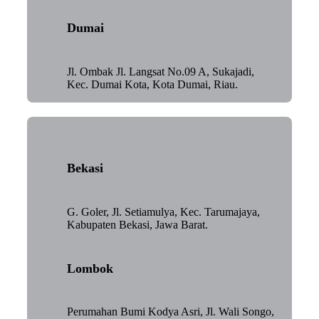
Dumai
Jl. Ombak Jl. Langsat No.09 A, Sukajadi,
Kec. Dumai Kota, Kota Dumai, Riau.
Bekasi
G. Goler, Jl. Setiamulya, Kec. Tarumajaya,
Kabupaten Bekasi, Jawa Barat.
Lombok
Perumahan Bumi Kodya Asri, Jl. Wali Songo,