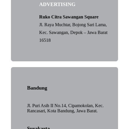
ADVERTISING
Ruko Citra Sawangan Square
Jl. Raya Muchtar, Bojong Sari Lama,
Kec. Sawangan, Depok – Jawa Barat
16518
Bandung
Jl. Puri Asih II No.14, Cipamokolan, Kec.
Rancasari, Kota Bandung, Jawa Barat.
Surakarta