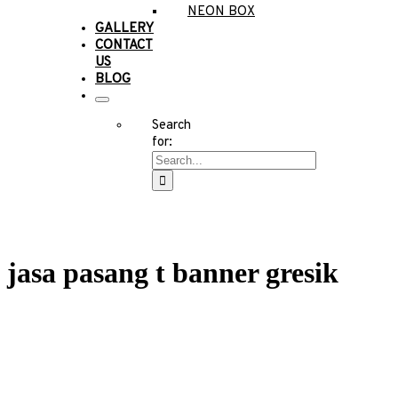
NEON BOX
GALLERY
CONTACT
US
BLOG
Search
for:
jasa pasang t banner gresik