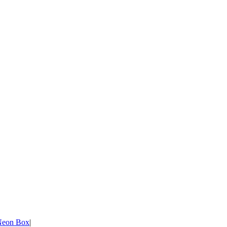
Neon Box
|