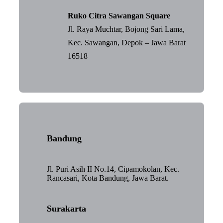
Ruko Citra Sawangan Square
Jl. Raya Muchtar, Bojong Sari Lama,
Kec. Sawangan, Depok – Jawa Barat
16518
Bandung
Jl. Puri Asih II No.14, Cipamokolan, Kec.
Rancasari, Kota Bandung, Jawa Barat.
Surakarta