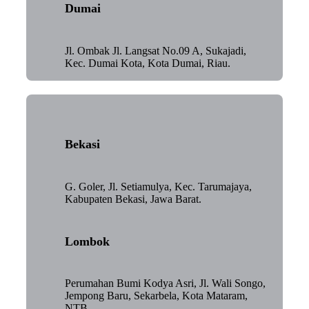
Dumai
Jl. Ombak Jl. Langsat No.09 A, Sukajadi,
Kec. Dumai Kota, Kota Dumai, Riau.
Bekasi
G. Goler, Jl. Setiamulya, Kec. Tarumajaya,
Kabupaten Bekasi, Jawa Barat.
Lombok
Perumahan Bumi Kodya Asri, Jl. Wali Songo,
Jempong Baru, Sekarbela, Kota Mataram,
NTB.