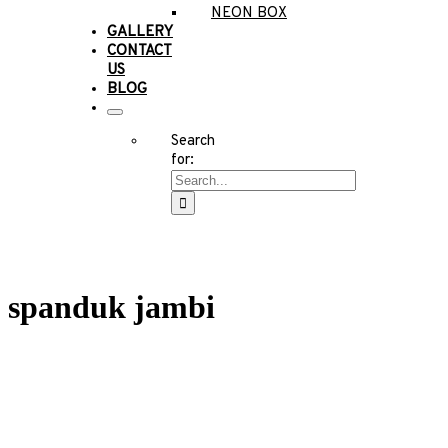
NEON BOX
GALLERY
CONTACT
US
BLOG
Search
for:
spanduk jambi