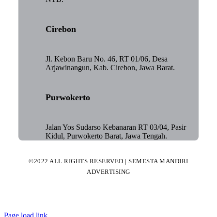
Cirebon
Jl. Kebon Baru No. 46, RT 01/06, Desa
Arjawinangun, Kab. Cirebon, Jawa Barat.
Purwokerto
Jalan Yos Sudarso Kebanaran RT 03/04, Pasir
Kidul, Purwokerto Barat, Jawa Tengah.
©2022 ALL RIGHTS RESERVED | SEMESTA MANDIRI
ADVERTISING
Page load link