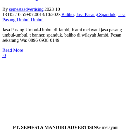
By
semestaadvertising
|
2023-10-
13T02:10:55+07:00
13/10/2023
|
Baliho
,
Jasa Pasang Spanduk
,
Jasa
Pasang Umbul Umbul
|
Jasa Pasang Umbul-Umbul di Jambi, Kami melayani jasa pasang
umbul-umbul, t banner, spanduk, baliho di wilayah Jambi, Pesan
sekarang Wa: 0896-6938-0149.
Read More
0
PT. SEMESTA MANDIRI ADVERTISING
melayani