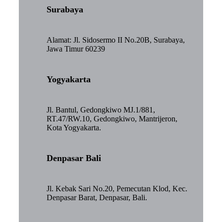
Surabaya
Alamat: Jl. Sidosermo II No.20B, Surabaya,
Jawa Timur 60239
Yogyakarta
Jl. Bantul, Gedongkiwo MJ.1/881,
RT.47/RW.10, Gedongkiwo, Mantrijeron,
Kota Yogyakarta.
Denpasar Bali
Jl. Kebak Sari No.20, Pemecutan Klod, Kec.
Denpasar Barat, Denpasar, Bali.